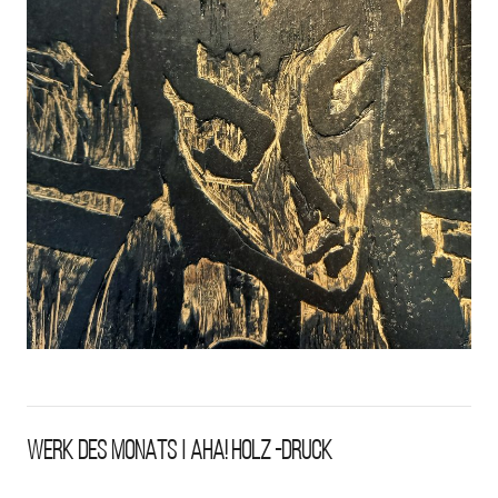
AHA!
WERK DES MONATS | AHA! HOLZ -DRUCK
HOLZ