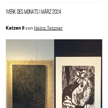
WdM AHA
WERK DES MONATS | MÄRZ 2024
Vergangenes
Katzen II
von
Heinz Tetzner