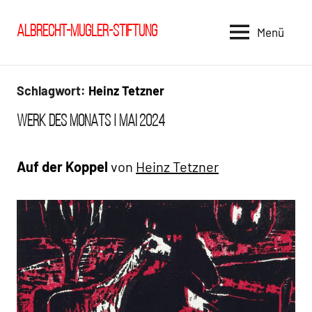
Zum
Inhalt
Albrecht-Mugler-Stiftung
Menü
springen
Schlagwort:
Heinz Tetzner
WdM AHA
WERK DES MONATS | MAI 2024
Vergangenes
Auf der Koppel
von
Heinz Tetzner