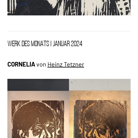
WdM AHA
WERK DES MONATS | JANUAR 2024
Vergangenes
CORNELIA
von
Heinz Tetzner