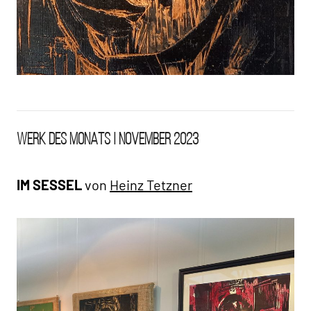
WdM AHA
WERK DES MONATS | NOVEMBER 2023
Vergangenes
IM SESSEL
von
Heinz Tetzner