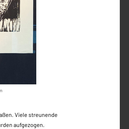
cm
maßen. Viele streunende
urden aufgezogen.