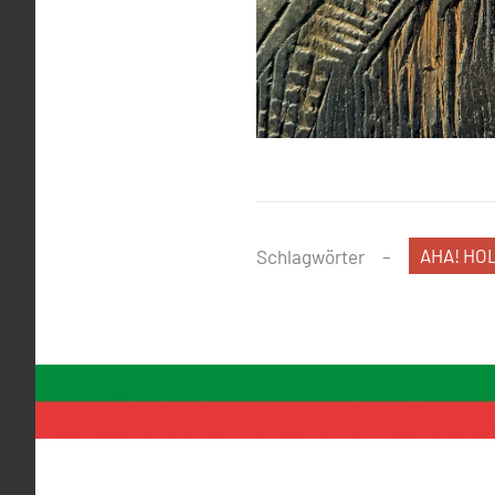
AHA! HO
Schlagwörter