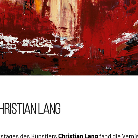
HRISTIAN LANG
tstages des Künstlers
Christian Lang
fand die Vern