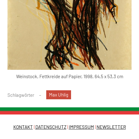
Weinstock, Fettkreide auf Papier, 1998, 64,5 x 53,3 cm
Max Uhlig
Schlagwörter
KONTAKT
|
DATENSCHUTZ
|
IMPRESSUM
|
NEWSLETTER